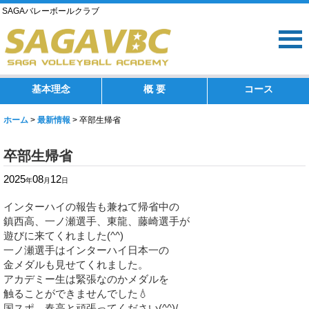
SAGAバレーボールクラブ
基本理念
概 要
コース
ホーム
>
最新情報
>
卒部生帰省
卒部生帰省
2025
08
12
年
月
日
インターハイの報告も兼ねて帰省中の
鎮西高、一ノ瀬選手、東龍、藤崎選手が
遊びに来てくれました(^^)
一ノ瀬選手はインターハイ日本一の
金メダルも見せてくれました。
アカデミー生は緊張なのかメダルを
触ることができませんでした💧
国スポ、春高と頑張ってください(^^)/