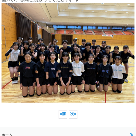
«
前
次
»
ホーム