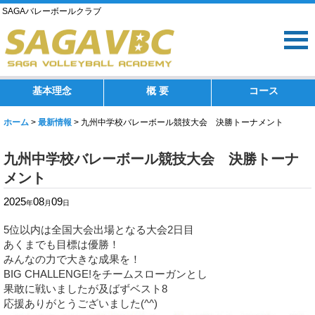
SAGAバレーボールクラブ
基本理念
概 要
コース
ホーム
>
最新情報
>
九州中学校バレーボール競技大会 決勝トーナメント
九州中学校バレーボール競技大会 決勝トーナ
メント
2025
08
09
年
月
日
5位以内は全国大会出場となる大会2日目
あくまでも目標は優勝！
みんなの力で大きな成果を！
BIG CHALLENGE!をチームスローガンとし
果敢に戦いましたが及ばずベスト8
応援ありがとうございました(^^)