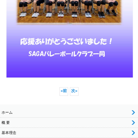
«
前
次
»
ホーム
概 要
基本理念